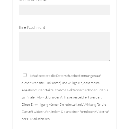
Ihre Nachricht
Ich akzeptiere die Datenschutzbestimmungen auf
dieser Website (Link unten) und willige ein, dass meine
Angaben zur Kontaktaufnahme elektronisch erhoben und bis
zur finalen Abwicklung der Anfrage gespeichert werden.
Diese Einwilligung können Sie jederzeit mit Wirkung für die
Zukunft widerrufen, indem Sie uns einen formlosen Widerruf
per E-Mail schicken.