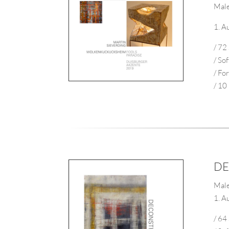
Male
1. A
/ 72
/ So
/ Fo
/ 10
DE
Male
1. A
/ 64