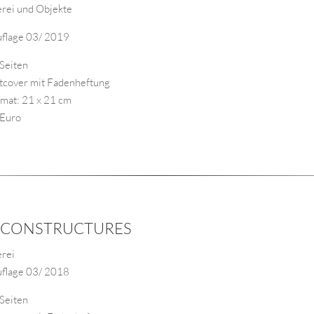
rei und Objekte
uflage 03/ 2019
 Seiten
ftcover mit Fadenheftung
rmat: 21 x 21 cm
 Euro
CONSTRUCTURES
rei
uflage 03/ 2018
 Seiten