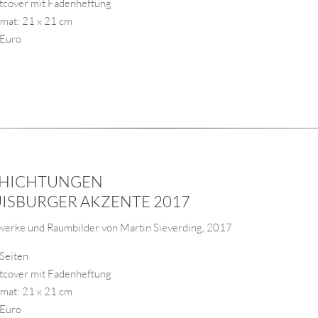
ftcover mit Fadenheftung
rmat: 21 x 21 cm
 Euro
HICHTUNGEN
ISBURGER AKZENTE 2017
werke und Raumbilder von Martin Sieverding, 2017
 Seiten
ftcover mit Fadenheftung
rmat: 21 x 21 cm
 Euro