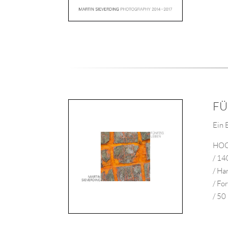
FÜ
Ein 
HOC
/ 14
/ Ha
/ Fo
/ 50