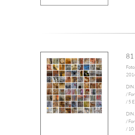
81
Foto
201
DIN 
/ Fo
/ 5 
DIN 
/ Fo
/ 10