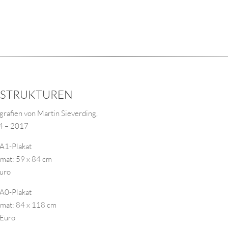
 STRUKTUREN
grafien von Martin Sieverding,
4 – 2017
A1-Plakat
rmat: 59 x 84 cm
Euro
A0-Plakat
rmat: 84 x 118 cm
 Euro