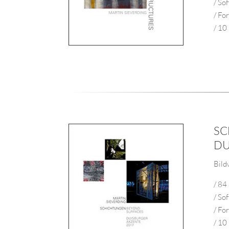
/ So
/ Fo
/ 10
SC
DU
Bild
/ 84
/ So
/ Fo
/ 10